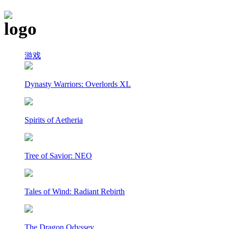
游戏
Dynasty Warriors: Overlords XL
Spirits of Aetheria
Tree of Savior: NEO
Tales of Wind: Radiant Rebirth
The Dragon Odyssey